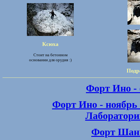
Ксюха
Стоит на бетонном
основании для орудия :)
Подр
Форт Ино - 
Форт Ино - ноябрь 
Лаборатори
Форт Шанц