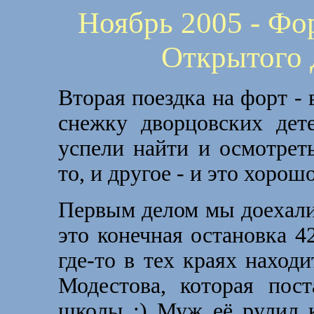
Ноябрь 2005 - Фо
Открытого 
Вторая поездка на форт - 
снежку дворцовских дет
успели найти и осмотрет
то, и другое - и это хорош
Первым делом мы доехали 
это конечная остановка 42
где-то в тех краях наход
Модестова, которая пос
школы :) Муж её рулил к